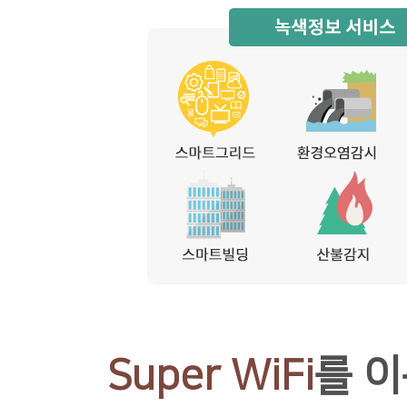
Super WiFi
를 