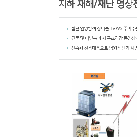
지하 재해/재난 영상
첨단 인명탐색 장비를 TVWS 주파
건물 및 터널붕괴 시 구조현장 동영상
신속한 현장대응으로 병원전 단계 사망