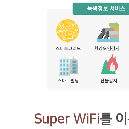
Super WiFi
를 