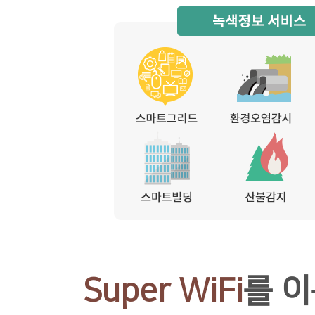
Super WiFi
를 